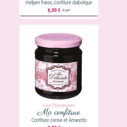
Helljam fraise, confiture diabolique
6,00 €
le pot
Prix
Les Précieuses
Ma confiture
Confiture cerise et Amaretto