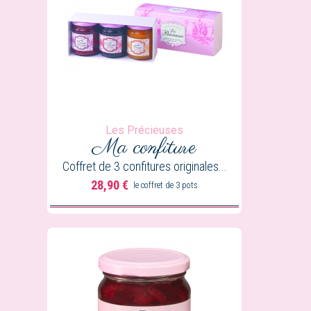
Les Précieuses
Ma confiture
Coffret de 3 confitures originales...
28,90 €
le coffret de 3 pots
Prix