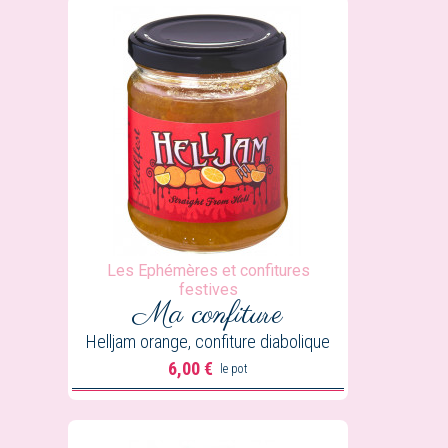
Les Ephémères et confitures
festives
Ma confiture
Helljam orange, confiture diabolique
6,00 €
le pot
Prix