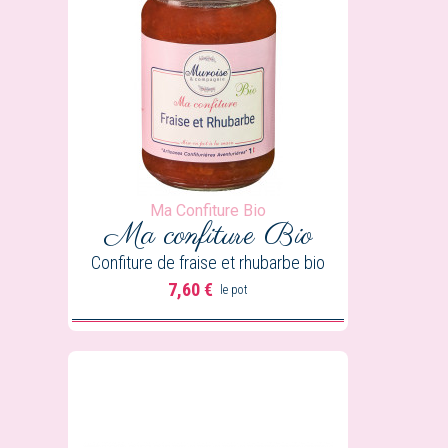
Ma Confiture Bio
Ma confiture
Bio
Confiture de fraise et rhubarbe bio
7,60 €
le pot
Prix