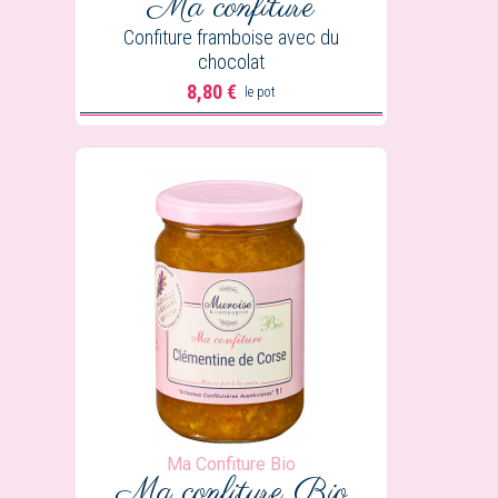
Ma confiture
Confiture framboise avec du
chocolat
8,80 €
le pot
Prix
Ma Confiture Bio
Ma confiture
Bio