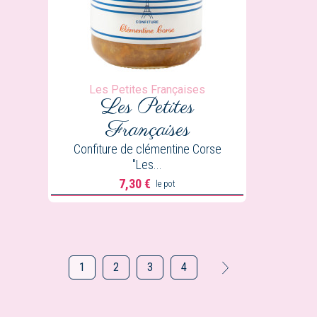
Les Petites Françaises
Les Petites
Françaises
Confiture de clémentine Corse
"Les...
7,30 €
le pot
Prix
1
2
3
4