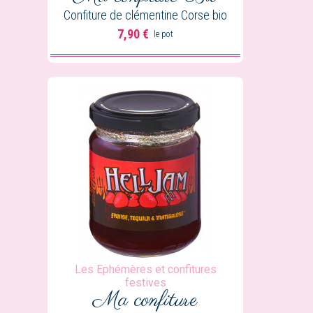
Confiture de clémentine Corse bio
7,90 €
le pot
Prix
Les Ephémères et confitures
festives
Ma confiture