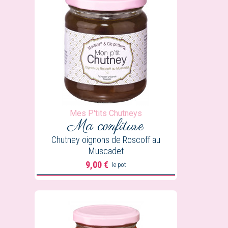
Mes P'tits Chutneys
Ma confiture
Chutney oignons de Roscoff au
Muscadet
9,00 €
le pot
Prix