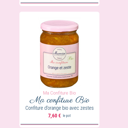
Ma Confiture Bio
Ma confiture
Bio
Confiture d'orange bio avec zestes
7,60 €
le pot
Prix