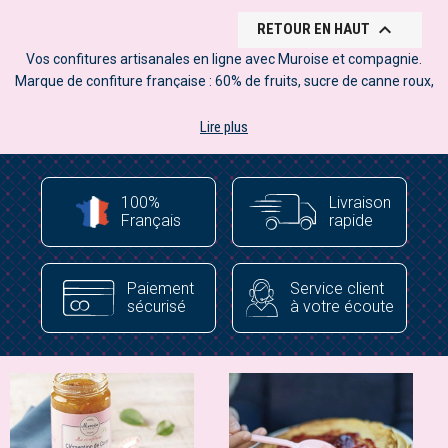

RETOUR EN HAUT
Vos confitures artisanales en ligne avec Muroise et compagnie.
Marque de confiture française : 60% de fruits, sucre de canne roux,
découvrez notre savoir-faire 100% artisanal ! Fruits choisis, mise en
pots à la main pour une richesse inégalée en bons morceaux de
Lire plus
fruits : notre collection de gourmandises est riche de plus de 40
saveurs : fruits rouges, agrumes, fruits bio, alliances insolites,
confitures originales : petits et grands, faites votre choix !
100%
Livraison
Avec votre marque de confiture 100% française vous avez la
Français
rapide
possibilité de créer votre propre coffret de confiture artisanale à
offrir... ou à déguster ! N'hésitez plus et régalez vous avec nos
confitures haut de gamme
. Muroise et compagnie, des confitures à
Paiement
Service client
la folie !
sécurisé
à votre écoute