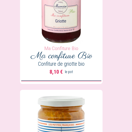
Ma Confiture Bio
Ma confiture
Bio
Confiture de griotte bio
8,10 €
le pot
Prix