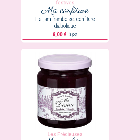
festives
Ma confiture
Helljam framboise, confiture
diabolique
6,00 €
le pot
Prix
Les Précieuses