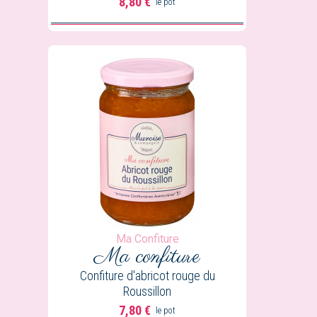
8,80 €
le pot
Prix
Ma Confiture
Ma confiture
Confiture d'abricot rouge du
Roussillon
7,80 €
le pot
Prix