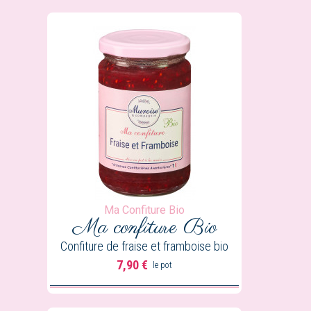
Ma Confiture Bio
Ma confiture
Bio
Confiture de fraise et framboise bio
7,90 €
le pot
Prix