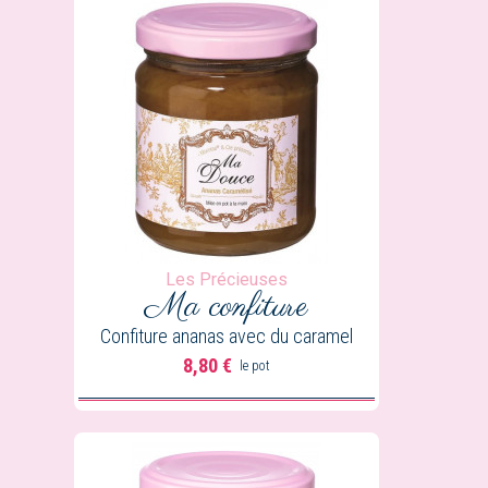
Les Précieuses
Ma confiture
Confiture ananas avec du caramel
8,80 €
le pot
Prix