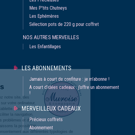
Mes P'tits Chutneys
Les Ephémères
Sélection pots de 220 g pour coffret
NOS AUTRES MERVEILLES
Les Enfantillages
LES ABONNEMENTS
Gestion
Jamais à court de confiture : je m’abonne !
des Cookies
A court d’idées cadeaux : j’offre un abonnement
!
Lorsque vous consultez notre site, des
cookies sont déposés sur votre ordinateur,
MERVEILLEUX CADEAUX
votre mobile ou votre tablette. Ceux-ci
nous permettent de faciliter la navigation,
Précieux coffrets
de détecter d'éventuels problèmes et d'y
remédier. Nous vous laissons la possibilité
Abonnement
de paramétrer votre consentement aux différentes typologies de