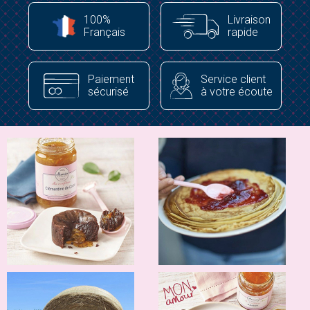
viennent compléter le tout pour vous donner la meilleure des
100%
Livraison
confitures ! Au petit-déjeuner, au goûter, en cadeau gourmand,
Français
rapide
vous trouverez forcément la confiture qui fera frétiller vos papilles
de connaisseurs, Muroise et compagnie, la marque de confiture
française qui ne laisse jamais les gourmands indifférents !
Paiement
Service client
sécurisé
à votre écoute