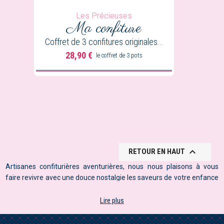
Les Précieuses
Ma confiture
Coffret de 3 confitures originales...
28,90 €
le coffret de 3 pots
Prix

RETOUR EN HAUT
Artisanes confiturières aventurières, nous nous plaisons à vous
faire revivre avec une douce nostalgie les saveurs de votre enfance
grâce à un savoir-faire artisanal unique. Nos confitures artisanales
haut de gamme sont réalisées dans notre atelier près de Nantes.
Lire plus
Nous utilisons les meilleurs fruits et des ingrédients
minutieusement choisis. Sucre de canne roux et pectine de fruits