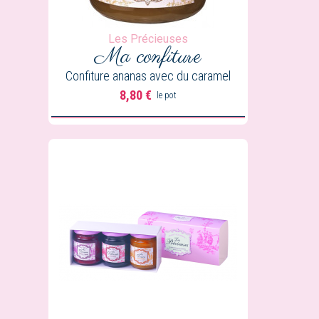
Les Précieuses
Ma confiture
Confiture ananas avec du caramel
8,80 €
le pot
Prix