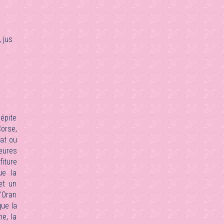
 jus
épite
Corse,
at ou
eures
iture
ue la
et un
d'Oran
que la
e, la