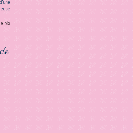
d'une
reuse
ge bio
 de