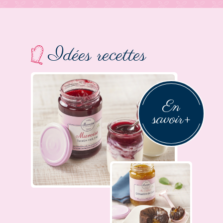
Idées recettes
En
savoir
+