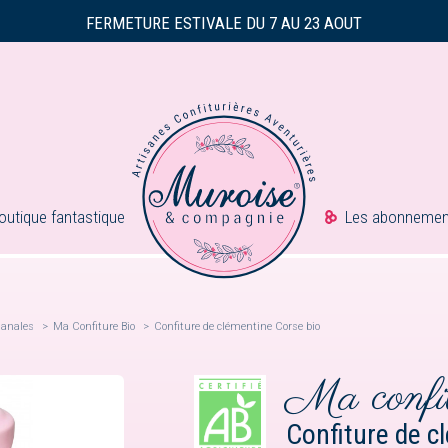
LES COMMANDES SERONT EXPEDIEES A PARTIR DU 24 AOUT
FERMETURE ESTIVALE DU 7 AU 23 AOUT
LES COMMANDES SERONT EXPEDIEES A PARTIR DU 24 AOUT
outique fantastique
Les abonnemen
sanales
Ma Confiture Bio
Confiture de clémentine Corse bio
Ma confi
Confiture de c