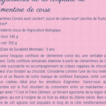
émentine de corse
ntines Corses avec zestes*, sucre de canne roux*, pectine de fruits,
tron*.
rédients issus de l’Agriculture Biologique
 brut: 540 g
 net: 350 g
Date de Durabilité Minimale) : 3 ans
uvrez l'exquise confiture de clémentine corse bio, une véritable p
aire. Cette confiture artisanale, élaborée à partir de clémentines de 
évèle succulente en accompagnement de crêpes nappées de chocol
œur d'un fondant au chocolat. Considérée comme l'une de nos meill
es et un fleuron de notre marque de confiture française, cette conf
un cadeau idéal pour les amateurs d'agrumes. Savez-vous q
entine est le fruit résultant du croisement entre un mandarinier 
er amer ? C'est le Frère Clément, un fervent agronome de la région 
gérie, qui est à l'origine de ce fruit au début du 20ème siècle. Bien 
ure de cet agrume soit populaire le long de la côte méditerranéenn