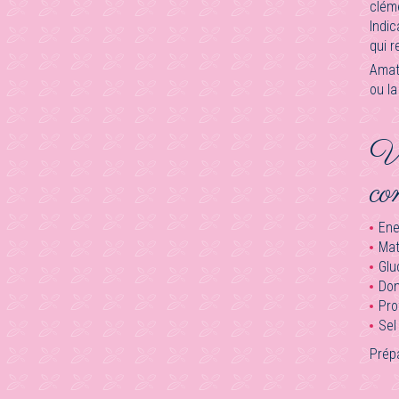
clém
Indi
qui r
Amat
ou la
Va
co
Ene
Mat
Glu
Don
Pro
Sel 
Prép