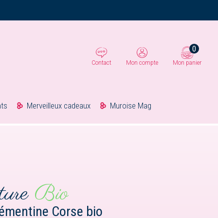
0
Contact
Mon compte
Mon panier
ts
Merveilleux cadeaux
Muroise Mag
ture
Bio
lémentine Corse bio