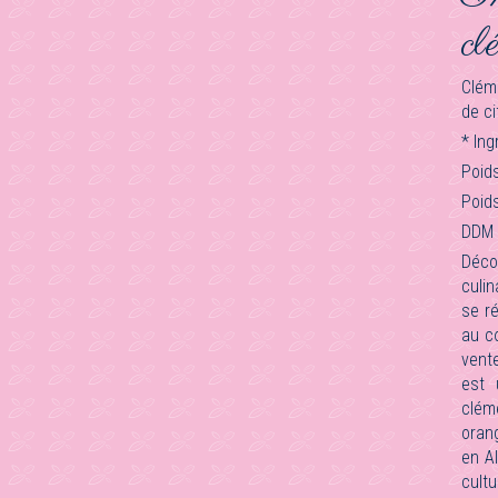
cl
Cléme
de ci
* Ing
Poids
Poids
DDM (
Déco
culin
se r
au c
vent
est 
clém
orang
en Al
cult