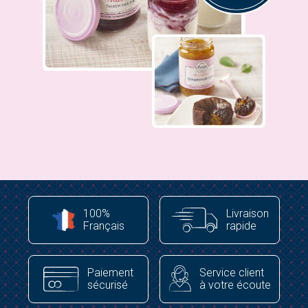
100%
Livraison
Français
rapide
Paiement
Service client
sécurisé
à votre écoute